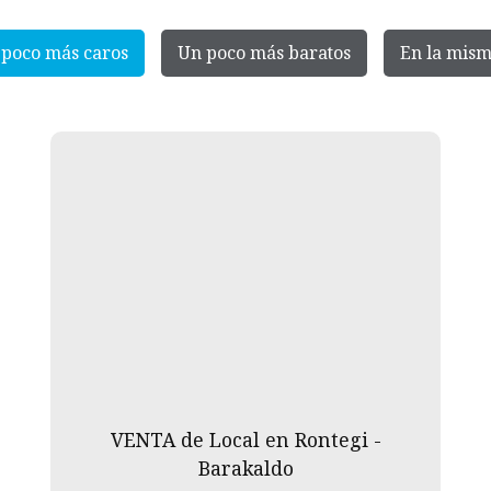
poco más caros
Un poco más baratos
En la mism
VENTA de Local en Rontegi -
Barakaldo